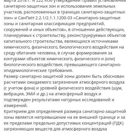
марта 2018 г. N 222 «Об утверждении Правил установления
санитарно-защитных зон и использования земельных
участков, расположенных в границах санитарно-защитных
зон» и СанПиН 2.2.1/2.1.1.1200-03 «Санитарно-защитные
зоны и санитарная классификация предприятий,
сооружений и иных объектов», в отношении действующих,
планируемых к строительству, реконструируемых объектов
капитального строительства, являющихся источниками
химического, физического, биологического воздействия на
среду обитания человека, в случае формирования за
контурами объектов химического, физического и (или)
биологического воздействия, превышающего санитарно-
эпидемиологические требования.
Размер санитарно-защитной зоны должен быть обоснован
расчетами ожидаемого загрязнения атмосферного воздуха
(с учетом фона) и уровней физического воздействия (шум,
вибрация, ЭМИ и др.) на атмосферный воздух и
подтвержден результатами натурных исследований и
измерений.
Критерием для определения размера санитарно-защитной
зоны является непревышение на ее внешней границе и за
ее пределами предельно допустимых концентраций (ПДК)
загрязняющих веществ для атмосферного воздуха