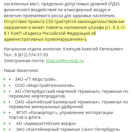
населенных мест, предельно допустимых уровней (ПДУ)
физического воздействия на атмосферный воздух и
величин приемлемого риска для здоровья населения.
Отсутствие проекта СЗЗ трактуется законодательством как
нарушение и может повлечь наложение штрафа (ст. 6.3, ст.
8.1 КоАП «Кодекса Российской Федерации об
административных правонарушениях»).
Начальник отдела экологии: Клопцов Алексей Евгеньевич
Тел.: 8 (812) 574-57-93
Электронная почта:
klopcov@ecoexp.ru
Наши Заказчики:
• ЗАО «ГТ Морстрой».
• ООО «Морстройтехнология».
• АО «Петербургский нефтяной терминал», терминал по
перевалке нефтепродуктов.
• ОАО «Балтийский Балкерный терминал», терминал по
перевалке минеральных удобрений.
• ФГУП «Росморпорт», управление эксплуатации
портов и флота.
• АО «Адмиралтейские верфи»
• ЗАО «Контейнерный терминал Санкт-Петербурга»